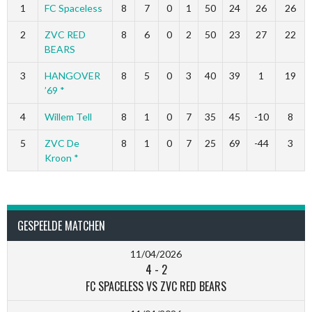
1
FC Spaceless
8
7
0
1
50
24
26
26
2
ZVC RED
8
6
0
2
50
23
27
22
BEARS
3
HANGOVER
8
5
0
3
40
39
1
19
’69 *
4
Willem Tell
8
1
0
7
35
45
-10
8
5
ZVC De
8
1
0
7
25
69
-44
3
Kroon *
GESPEELDE MATCHEN
11/04/2026
4
-
2
FC SPACELESS VS ZVC RED BEARS