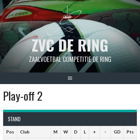
Spring
naar
inhoud
ZVC DE RING
ZAALVOETBAL COMPETITIE DE RING
Play-off 2
STAND
Pos
Club
M
W
D
L
+
-
GD
Pts