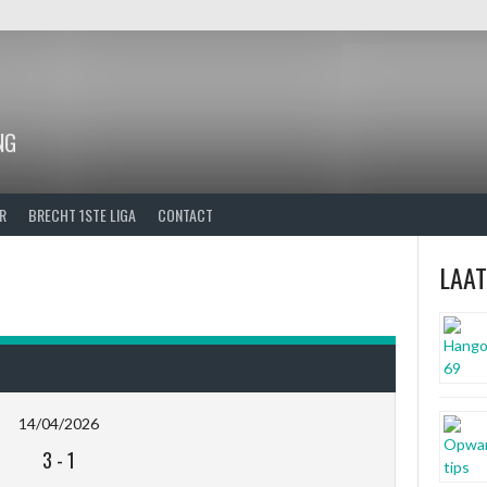
NG
R
BRECHT 1STE LIGA
CONTACT
LAA
14/04/2026
3
-
1