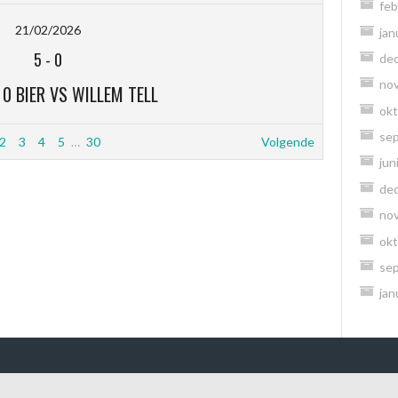
feb
21/02/2026
jan
5
-
0
de
no
0 BIER VS WILLEM TELL
okt
se
2
3
4
5
…
30
Volgende
jun
de
no
okt
se
jan