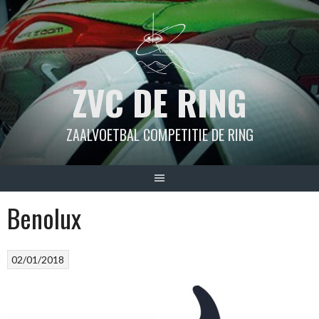
Spring
naar
inhoud
ZVC DE RING
ZAALVOETBAL COMPETITIE DE RING
Benolux
02/01/2018