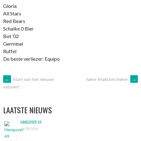
Gloria
All Stars
Red Bears
Schalke 0 Bier
Bot ’02
Germinal
Ruffel
De beste verliezer: Equipo
BERICHTNAVIGATIE
←
Start van het nieuwe
halve finalisten beker
→
seizoen!
LAATSTE NIEUWS
HANGOVER 69
14/09/2024